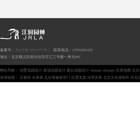
备案号：
京ICP备19052372号-1
联系电话：13701024192
地址：北京顺义区南法信马可汇三号楼一单元901
网站导航：
别墅花园设计
屋顶花园设计
露台花园设计
sitemap
sitemaps
百度地图
北京
友情链接：
石膏粉
水幕墙
北京维修卷帘门
抗震支架
冷库安装
北京文化墙制作
河北