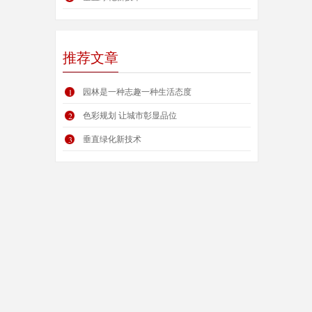
推荐文章
园林是一种志趣一种生活态度
1
色彩规划 让城市彰显品位
2
垂直绿化新技术
3