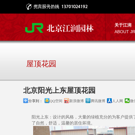
关于江润
ABOUT J
屋顶花园
北京阳光上东屋顶花园
分享到：
QQ空间
新浪微博
腾讯微博
人人网
微
阳光上东：设计的风格，大量的绿植充分的为客户提供
了自然，舒适，温馨的居住坏境。