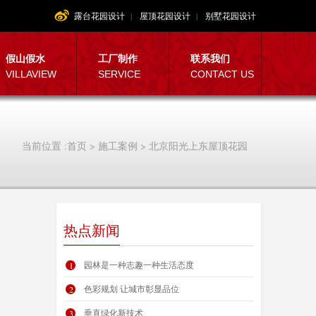
露台花园设计
|
屋顶花园设计
|
别墅花园设计
假山假水
工厂制作
联系我们
VILLAVIEW
SERVICE
CONTACT US
当前位置 :
首页
>
施工案例
> 北京阳光上东屋顶花园
热点新闻
园林是一种志趣一种生活态度
1
色彩规划 让城市彰显品位
2
垂直绿化新技术
3