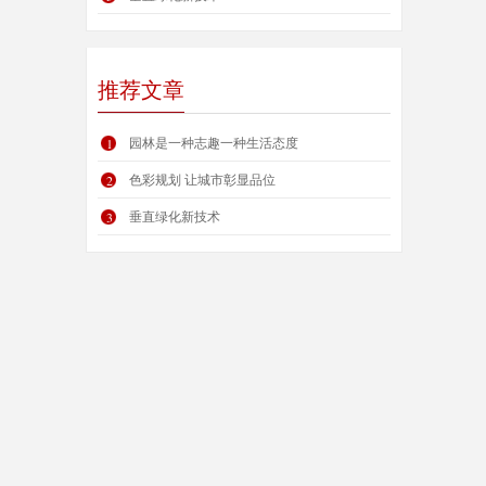
推荐文章
园林是一种志趣一种生活态度
1
色彩规划 让城市彰显品位
2
垂直绿化新技术
3